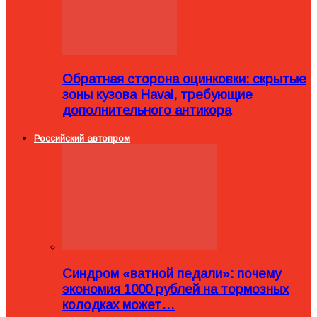
Обратная сторона оцинковки: скрытые
зоны кузова Haval, требующие
дополнительного антикора
Российский автопром
Синдром «ватной педали»: почему
экономия 1000 рублей на тормозных
колодках может…