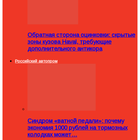
Обратная сторона оцинковки: скрытые
зоны кузова Haval, требующие
дополнительного антикора
Российский автопром
Синдром «ватной педали»: почему
экономия 1000 рублей на тормозных
колодках может…