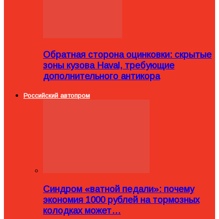
Обратная сторона оцинковки: скрытые
зоны кузова Haval, требующие
дополнительного антикора
Российский автопром
Синдром «ватной педали»: почему
экономия 1000 рублей на тормозных
колодках может…