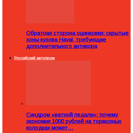
Обратная сторона оцинковки: скрытые
зоны кузова Haval, требующие
дополнительного антикора
Российский автопром
Синдром «ватной педали»: почему
экономия 1000 рублей на тормозных
колодках может…