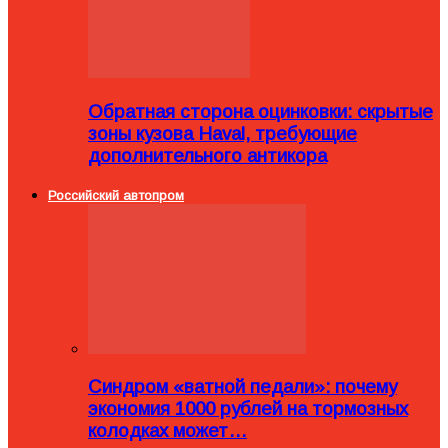
Обратная сторона оцинковки: скрытые
зоны кузова Haval, требующие
дополнительного антикора
Российский автопром
Синдром «ватной педали»: почему
экономия 1000 рублей на тормозных
колодках может…