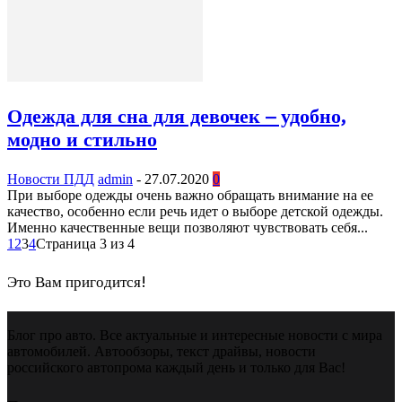
Одежда для сна для девочек – удобно,
модно и стильно
Новости ПДД
admin
-
27.07.2020
0
При выборе одежды очень важно обращать внимание на ее
качество, особенно если речь идет о выборе детской одежды.
Именно качественные вещи позволяют чувствовать себя...
1
2
3
4
Страница 3 из 4
Это Вам пригодится!
Блог про авто. Все актуальные и интересные новости с мира
автомобилей. Автообзоры, текст драйвы, новости
российского автопрома каждый день и только для Вас!