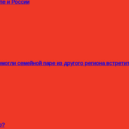
пе и России
омогли семейной паре из другого региона встрет
o?