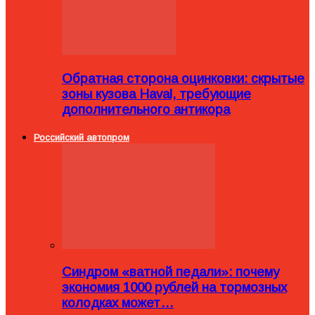
Обратная сторона оцинковки: скрытые
зоны кузова Haval, требующие
дополнительного антикора
Российский автопром
Синдром «ватной педали»: почему
экономия 1000 рублей на тормозных
колодках может…