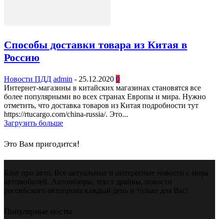
Способы доставки товара из Китая в
Россию
Новости ПДД
admin
-
25.12.2020
0
Интернет-магазины в китайских магазинах становятся все
более популярными во всех странах Европы и мира. Нужно
отметить, что доставка товаров из Китая подробности тут
https://rtucargo.com/china-russia/. Это...
Загрузить больше
Это Вам пригодится!
Блог про авто. Все актуальные и интересные новости с мира
автомобилей. Автообзоры, текст драйвы, новости
российского автопрома каждый день и только для Вас!
Популярные посты