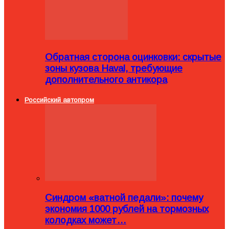
Обратная сторона оцинковки: скрытые
зоны кузова Haval, требующие
дополнительного антикора
Российский автопром
Синдром «ватной педали»: почему
экономия 1000 рублей на тормозных
колодках может…