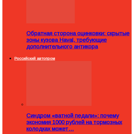
Обратная сторона оцинковки: скрытые
зоны кузова Haval, требующие
дополнительного антикора
Российский автопром
Синдром «ватной педали»: почему
экономия 1000 рублей на тормозных
колодках может…