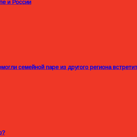
пе и России
омогли семейной паре из другого региона встрет
o?