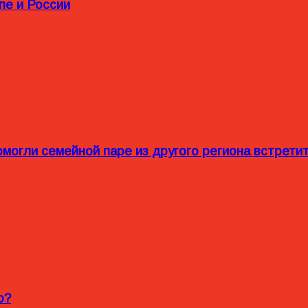
пе и России
омогли семейной паре из другого региона встрет
o?