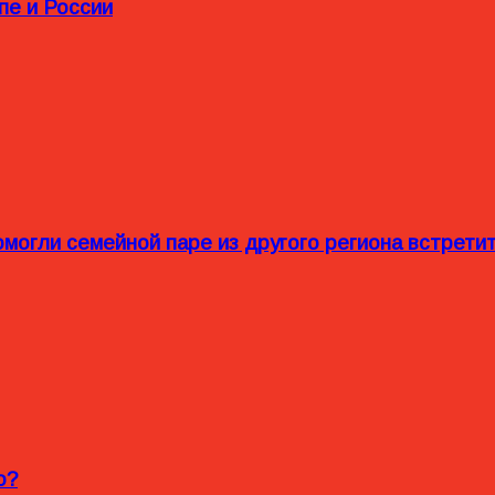
пе и России
омогли семейной паре из другого региона встрет
o?