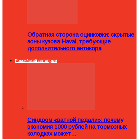
Обратная сторона оцинковки: скрытые
зоны кузова Haval, требующие
дополнительного антикора
Российский автопром
Синдром «ватной педали»: почему
экономия 1000 рублей на тормозных
колодках может…