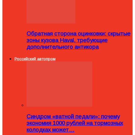
Обратная сторона оцинковки: скрытые
зоны кузова Haval, требующие
дополнительного антикора
Российский автопром
Синдром «ватной педали»: почему
экономия 1000 рублей на тормозных
колодках может…