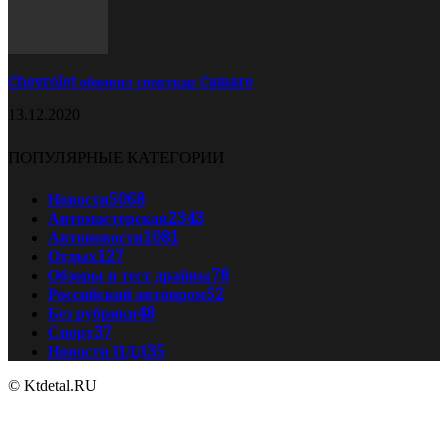
Chevrolet обновил спорткар Camaro
13.12.2020
ПОПУЛЯРНЫЕ КАТЕГОРИИ
Новости
5068
Автомастерская
2343
Автоновости
1081
Отдых
127
Обзоры и тест драйвы
78
Российский автопром
52
Без рубрики
48
Спорт
37
Новости ПДД
35
© Ktdetal.RU