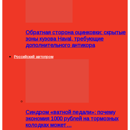
Обратная сторона оцинковки: скрытые
зоны кузова Haval, требующие
дополнительного антикора
Российский автопром
Синдром «ватной педали»: почему
экономия 1000 рублей на тормозных
колодках может…