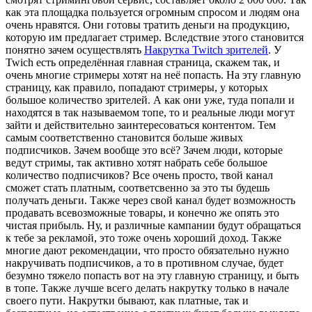
как эта площадка пользуется огромным спросом и людям она
очень нравятся. Они готовы тратить деньги на продукцию,
которую им предлагает стример. Вследствие этого становится
понятно зачем осуществлять
Накрутка Twitch зрителей
. У
Twich есть определённая главная страница, скажем так, и
очень многие стримеры хотят на неё попасть. На эту главную
страницу, как правило, попадают стримеры, у которых
большое количество зрителей. А как они уже, туда попали и
находятся в так называемом топе, то и реальные люди могут
зайти и действительно заинтересоваться контентом. Тем
самым соответственно становится больше живых
подписчиков. Зачем вообще это всё? Зачем люди, которые
ведут стримы, так активно хотят набрать себе большое
количество подписчиков? Все очень просто, твой канал
сможет стать платным, соответсвенно за это ты будешь
получать деньги. Также через свой канал будет возможность
продавать всевозможные товары, и конечно же опять это
чистая прибыль. Ну, и различные кампании будут обращаться
к тебе за рекламой, это тоже очень хороший доход. Также
многие дают рекомендации, что просто обязательно нужно
накручивать подписчиков, а то в противном случае, будет
безумно тяжело попасть вот на эту главную страницу, и быть
в топе. Также лучше всего делать накрутку только в начале
своего пути. Накрутки бывают, как платные, так и