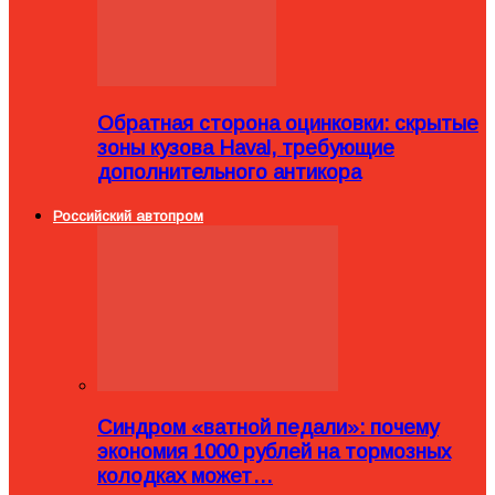
Обратная сторона оцинковки: скрытые
зоны кузова Haval, требующие
дополнительного антикора
Российский автопром
Синдром «ватной педали»: почему
экономия 1000 рублей на тормозных
колодках может…