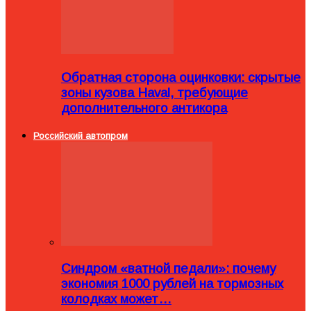
Обратная сторона оцинковки: скрытые
зоны кузова Haval, требующие
дополнительного антикора
Российский автопром
Синдром «ватной педали»: почему
экономия 1000 рублей на тормозных
колодках может…