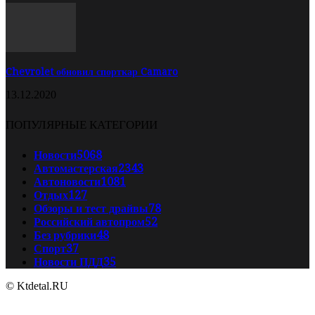
Chevrolet обновил спорткар Camaro
13.12.2020
ПОПУЛЯРНЫЕ КАТЕГОРИИ
Новости
5068
Автомастерская
2343
Автоновости
1081
Отдых
127
Обзоры и тест драйвы
78
Российский автопром
52
Без рубрики
48
Спорт
37
Новости ПДД
35
© Ktdetal.RU