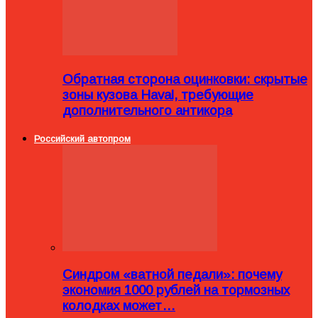
Обратная сторона оцинковки: скрытые
зоны кузова Haval, требующие
дополнительного антикора
Российский автопром
Синдром «ватной педали»: почему
экономия 1000 рублей на тормозных
колодках может…