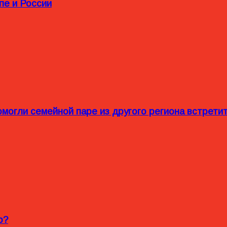
пе и России
омогли семейной паре из другого региона встрет
o?