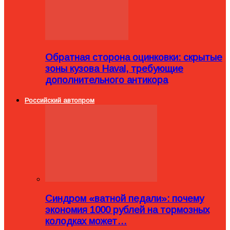
Обратная сторона оцинковки: скрытые
зоны кузова Haval, требующие
дополнительного антикора
Российский автопром
Синдром «ватной педали»: почему
экономия 1000 рублей на тормозных
колодках может…