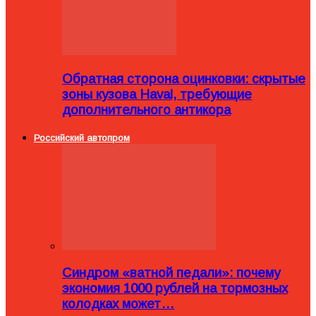
Обратная сторона оцинковки: скрытые
зоны кузова Haval, требующие
дополнительного антикора
Российский автопром
Синдром «ватной педали»: почему
экономия 1000 рублей на тормозных
колодках может…