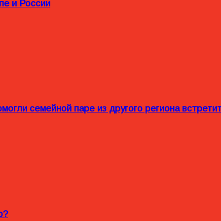
пе и России
омогли семейной паре из другого региона встрет
o?