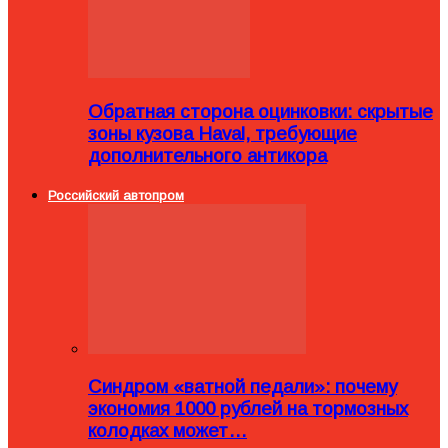
Обратная сторона оцинковки: скрытые
зоны кузова Haval, требующие
дополнительного антикора
Российский автопром
Синдром «ватной педали»: почему
экономия 1000 рублей на тормозных
колодках может…