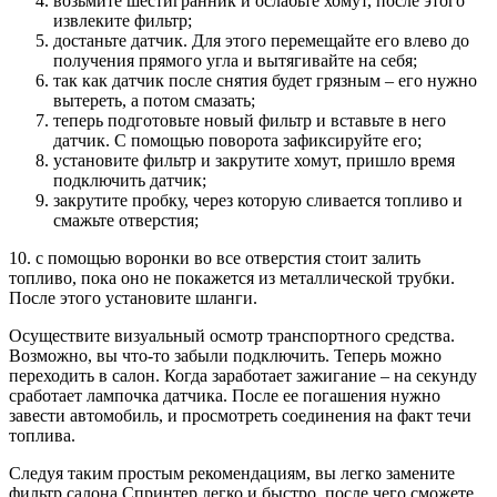
возьмите шестигранник и ослабьте хомут, после этого
извлеките фильтр;
достаньте датчик. Для этого перемещайте его влево до
получения прямого угла и вытягивайте на себя;
так как датчик после снятия будет грязным – его нужно
вытереть, а потом смазать;
теперь подготовьте новый фильтр и вставьте в него
датчик. С помощью поворота зафиксируйте его;
установите фильтр и закрутите хомут, пришло время
подключить датчик;
закрутите пробку, через которую сливается топливо и
смажьте отверстия;
10. с помощью воронки во все отверстия стоит залить
топливо, пока оно не покажется из металлической трубки.
После этого установите шланги.
Осуществите визуальный осмотр транспортного средства.
Возможно, вы что-то забыли подключить. Теперь можно
переходить в салон. Когда заработает зажигание – на секунду
сработает лампочка датчика. После ее погашения нужно
завести автомобиль, и просмотреть соединения на факт течи
топлива.
Следуя таким простым рекомендациям, вы легко замените
фильтр салона Спринтер легко и быстро, после чего сможете