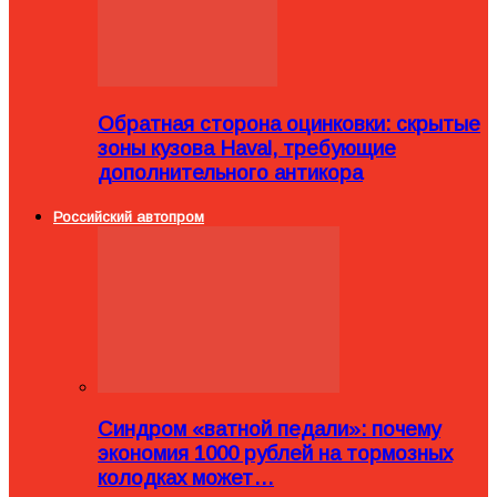
Обратная сторона оцинковки: скрытые
зоны кузова Haval, требующие
дополнительного антикора
Российский автопром
Синдром «ватной педали»: почему
экономия 1000 рублей на тормозных
колодках может…