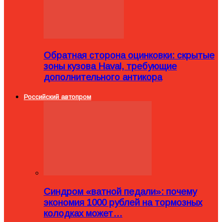
Обратная сторона оцинковки: скрытые
зоны кузова Haval, требующие
дополнительного антикора
Российский автопром
Синдром «ватной педали»: почему
экономия 1000 рублей на тормозных
колодках может…