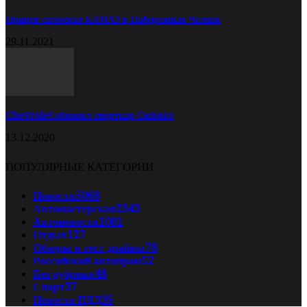
Прицеп самосвал КАМАЗ в Набережных Челнах
29.11.2021
Chevrolet обновил спорткар Camaro
13.12.2020
ПОПУЛЯРНЫЕ КАТЕГОРИИ
Новости
5068
Автомастерская
2343
Автоновости
1081
Отдых
127
Обзоры и тест драйвы
78
Российский автопром
52
Без рубрики
48
Спорт
37
Новости ПДД
35