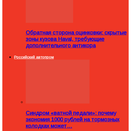
Обратная сторона оцинковки: скрытые
зоны кузова Haval, требующие
дополнительного антикора
Российский автопром
Синдром «ватной педали»: почему
экономия 1000 рублей на тормозных
колодках может…