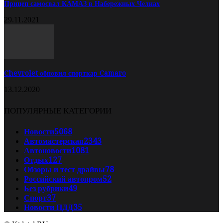
Прицеп самосвал КАМАЗ в Набережных Челнах
29.11.2021
Chevrolet обновил спорткар Camaro
13.12.2020
ПОПУЛЯРНЫЕ КАТЕГОРИИ
Новости
5068
Автомастерская
2343
Автоновости
1081
Отдых
127
Обзоры и тест драйвы
78
Российский автопром
52
Без рубрики
49
Спорт
37
Новости ПДД
35