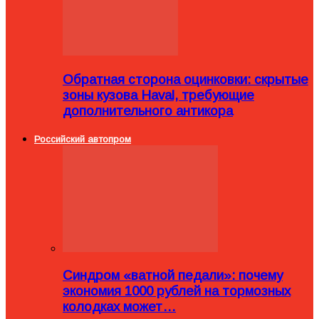
Обратная сторона оцинковки: скрытые
зоны кузова Haval, требующие
дополнительного антикора
Российский автопром
Синдром «ватной педали»: почему
экономия 1000 рублей на тормозных
колодках может…