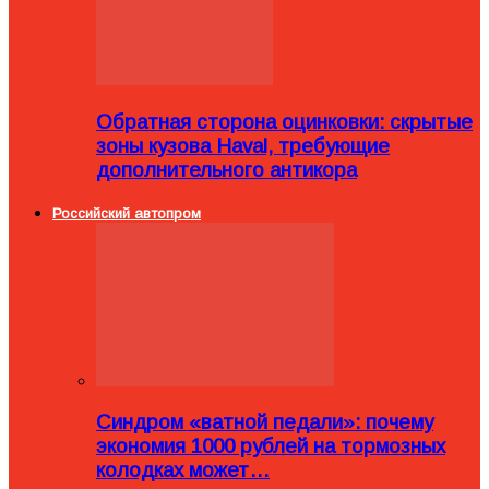
Обратная сторона оцинковки: скрытые
зоны кузова Haval, требующие
дополнительного антикора
Российский автопром
Синдром «ватной педали»: почему
экономия 1000 рублей на тормозных
колодках может…