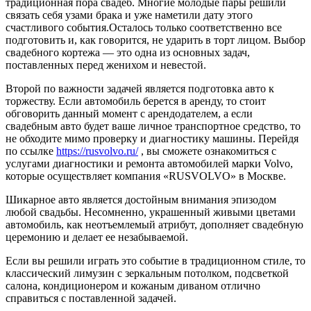
традиционная пора свадеб.
Многие молодые пары решили
связать себя узами брака и уже наметили дату этого
счастливого события.Осталось только соответственно все
подготовить и, как говорится, не ударить в торт лицом. Выбор
свадебного кортежа — это одна из основных задач,
поставленных перед женихом и невестой.
Второй по важности задачей является подготовка авто к
торжеству. Если автомобиль берется в аренду, то стоит
обговорить данный момент с арендодателем, а если
свадебным авто будет ваше личное транспортное средство, то
не обходите мимо проверку и диагностику машины. Перейдя
по ссылке
https://rusvolvo.ru/
, вы сможете ознакомиться с
услугами диагностики и ремонта автомобилей марки Volvo,
которые осуществляет компания «RUSVOLVO» в Москве.
Шикарное авто является достойным внимания эпизодом
любой свадьбы. Несомненно, украшенный живыми цветами
автомобиль, как неотъемлемый атрибут, дополняет свадебную
церемонию и делает ее незабываемой.
Если вы решили играть это событие в традиционном стиле, то
классический лимузин с зеркальным потолком, подсветкой
салона, кондиционером и кожаным диваном отлично
справиться с поставленной задачей.