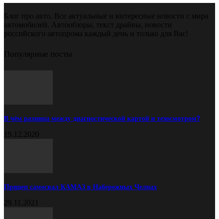
Блог про авто. Все актуальные и интересные новости с мира
автомобилей. Автообзоры, текст драйвы, новости
российского автопрома каждый день и только для Вас!
Популярные посты
В чём разница между диагностической картой и техосмотром?
19.12.2020
Прицеп самосвал КАМАЗ в Набережных Челнах
29.11.2021