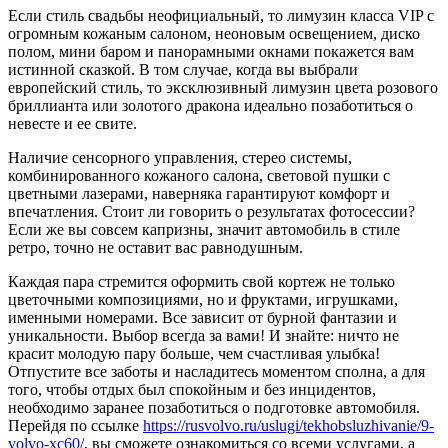
Если стиль свадьбы неофициальный, то лимузин класса VIP с
огромным кожаным салоном, неоновым освещением, диско
полом, мини баром и панорамными окнами покажется вам
истинной сказкой. В том случае, когда вы выбрали
европейский стиль, то эксклюзивный лимузин цвета розового
бриллианта или золотого дракона идеально позаботиться о
невесте и ее свите.
Наличие сенсорного управления, стерео системы,
комбинированного кожаного салона, световой пушки с
цветными лазерами, наверняка гарантируют комфорт и
впечатления. Стоит ли говорить о результатах фотосессии?
Если же вы совсем капризны, значит автомобиль в стиле
ретро, точно не оставит вас равнодушным.
Каждая пара стремится оформить свой кортеж не только
цветочными композициями, но и фруктами, игрушками,
именными номерами. Все зависит от бурной фантазии и
уникальности. Выбор всегда за вами! И знайте: ничто не
красит молодую пару больше, чем счастливая улыбка!
Отпустите все заботы и насладитесь моментом сполна, а для
того, чтобы отдых был спокойным и без инцидентов,
необходимо заранее позаботиться о подготовке автомобиля.
Перейдя по ссылке
https://rusvolvo.ru/uslugi/tekhobsluzhivanie/9-
volvo-xc60/
, вы сможете ознакомиться со всеми услугами, а