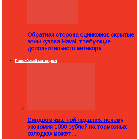
Обратная сторона оцинковки: скрытые
зоны кузова Haval, требующие
дополнительного антикора
Российский автопром
Синдром «ватной педали»: почему
экономия 1000 рублей на тормозных
колодках может…