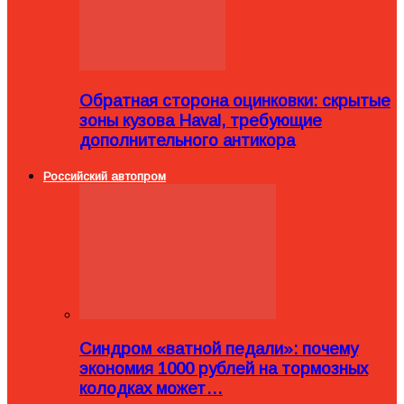
Обратная сторона оцинковки: скрытые
зоны кузова Haval, требующие
дополнительного антикора
Российский автопром
Синдром «ватной педали»: почему
экономия 1000 рублей на тормозных
колодках может…