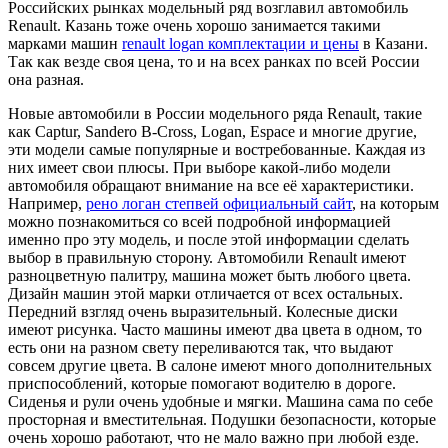
Российских рынках модельный ряд возглавил автомобиль
Renault. Казань тоже очень хорошо занимается такими
марками машин
renault logan комплектации и цены
в Казани.
Так как везде своя цена, то и на всех ранках по всей России
она разная.
Новые автомобили в России модельного ряда Renault, такие
как Captur, Sandero B-Cross, Logan, Espace и многие другие,
эти модели самые популярные и востребованные. Каждая из
них имеет свои плюсы. При выборе какой-либо модели
автомобиля обращают внимание на все её характеристики.
Например,
рено логан степвей официальный сайт
, на которым
можно познакомиться со всей подробной информацией
именно про эту модель, и после этой информации сделать
выбор в правильную сторону. Автомобили Renault имеют
разноцветную палитру, машина может быть любого цвета.
Дизайн машин этой марки отличается от всех остальных.
Передний взгляд очень выразительный. Колесные диски
имеют рисунка. Часто машины имеют два цвета в одном, то
есть они на разном свету переливаются так, что выдают
совсем другие цвета. В салоне имеют много дополнительных
приспособлений, которые помогают водителю в дороге.
Сиденья и рули очень удобные и мягки. Машина сама по себе
просторная и вместительная. Подушки безопасности, которые
очень хорошо работают, что не мало важно при любой езде.