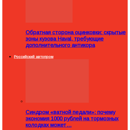
Обратная сторона оцинковки: скрытые
зоны кузова Haval, требующие
дополнительного антикора
Российский автопром
Синдром «ватной педали»: почему
экономия 1000 рублей на тормозных
колодках может…