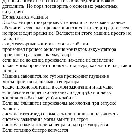
Данный список не полный и его впоследствии можно
дополнить. Но пора поговорить о основных ремонтных
ситуациях
Не заводится машины
Это более простонародные. Специалисты называют данное
обстоятельство, как при желании запустить стартер, двигатель
не производит вращение. Вследствии этого машина просто не
заводится.
аккумуляторные контакты стали слабыми
произошел процесс окисления контактов аккумулятора
произошла разрядка аккумулятора
если вы не до конца произвели нажатие на сцепление
также могла произойти поломка стартера, как частичная, так и
полная
Машина заводится, но тут же происходит глушение
могла произойти поломка генератора
также плохие контакты в самом зажигании и катушке
если малое количество бензина, тогда трубки и насос
топливного бака могут быть забиты.
Если вы слышите непроизвольные хлопки при запуске
машины
система газоотвода сломалась или пришла в негодность
системы зажигания могла выйти из строя
система подачи топлива неправильно регулируется
Если топливо быстро кончается