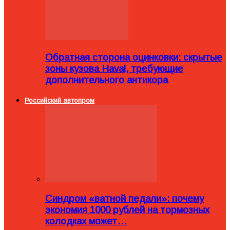
Обратная сторона оцинковки: скрытые
зоны кузова Haval, требующие
дополнительного антикора
Российский автопром
Синдром «ватной педали»: почему
экономия 1000 рублей на тормозных
колодках может…