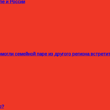
пе и России
омогли семейной паре из другого региона встрет
o?