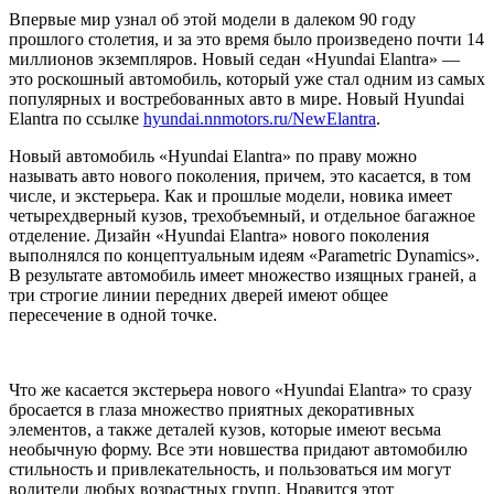
Впервые мир узнал об этой модели в далеком 90 году
прошлого столетия, и за это время было произведено почти 14
миллионов экземпляров. Новый седан «Hyundai Elantra» —
это роскошный автомобиль, который уже стал одним из самых
популярных и востребованных авто в мире. Новый Hyundai
Elantra по ссылке
hyundai.nnmotors.ru/NewElantra
.
Новый автомобиль «Hyundai Elantra» по праву можно
называть авто нового поколения, причем, это касается, в том
числе, и экстерьера. Как и прошлые модели, новика имеет
четырехдверный кузов, трехобъемный, и отдельное багажное
отделение. Дизайн «Hyundai Elantra» нового поколения
выполнялся по концептуальным идеям «Parametric Dynamics».
В результате автомобиль имеет множество изящных граней, а
три строгие линии передних дверей имеют общее
пересечение в одной точке.
Что же касается экстерьера нового «Hyundai Elantra» то сразу
бросается в глаза множество приятных декоративных
элементов, а также деталей кузов, которые имеют весьма
необычную форму. Все эти новшества придают автомобилю
стильность и привлекательность, и пользоваться им могут
водители любых возрастных групп. Нравится этот