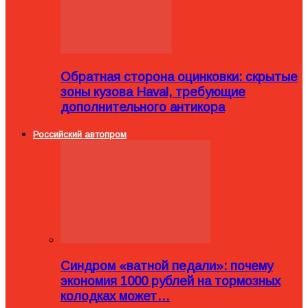
Обратная сторона оцинковки: скрытые
зоны кузова Haval, требующие
дополнительного антикора
Российский автопром
Синдром «ватной педали»: почему
экономия 1000 рублей на тормозных
колодках может…