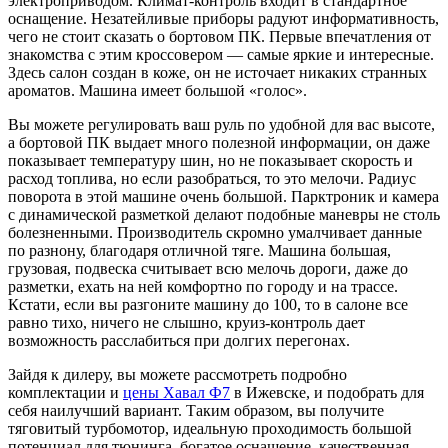
электроприводом. Климат-контроль входит в стандартное
оснащение. Незатейливые приборы радуют информативность,
чего не стоит сказать о бортовом ПК. Первые впечатления от
знакомства с этим кроссовером — самые яркие и интересные.
Здесь салон создан в коже, он не источает никаких странных
ароматов. Машина имеет большой «голос».
Вы можете регулировать ваш руль по удобной для вас высоте,
а бортовой ПК выдает много полезной информации, он даже
показывает температуру шин, но не показывает скорость и
расход топлива, но если разобраться, то это мелочи. Радиус
поворота в этой машине очень большой. Парктроник и камера
с динамической разметкой делают подобные маневры не столь
болезненными. Производитель скромно умалчивает данные
по разнону, благодаря отличной тяге. Машина большая,
грузовая, подвеска считывает всю мелочь дороги, даже до
разметки, ехать на ней комфортно по городу и на трассе.
Кстати, если вы разгоните машину до 100, то в салоне все
равно тихо, ничего не слышно, круиз-контроль дает
возможность расслабиться при долгих перегонах.
Зайдя к дилеру, вы можете рассмотреть подробно
комплектации и
цены Хавал Ф7
в Ижевске, и подобрать для
себя наилучший вариант. Таким образом, вы получите
тяговитый турбомотор, идеальную проходимость большой
потенциал для тюнинга, богатое оснащение, качественная