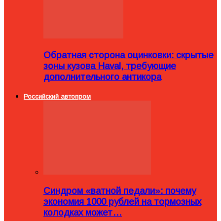
Обратная сторона оцинковки: скрытые
зоны кузова Haval, требующие
дополнительного антикора
Российский автопром
Синдром «ватной педали»: почему
экономия 1000 рублей на тормозных
колодках может…