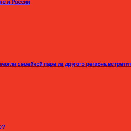
пе и России
омогли семейной паре из другого региона встрет
o?