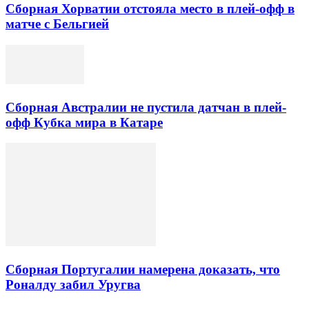
Сборная Хорватии отстояла место в плей-офф в
матче с Бельгией
Сборная Австралии не пустила датчан в плей-
офф Кубка мира в Катаре
Сборная Португалии намерена доказать, что
Роналду забил Уругва