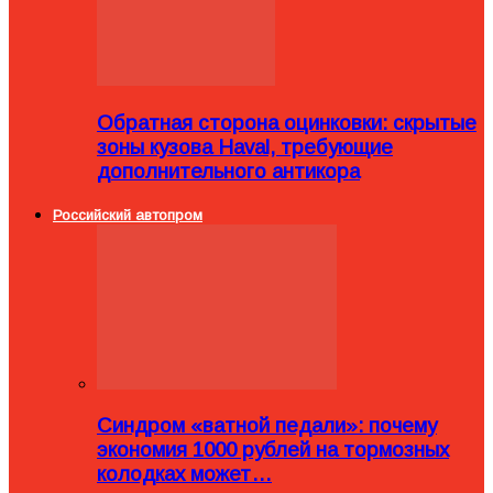
Обратная сторона оцинковки: скрытые
зоны кузова Haval, требующие
дополнительного антикора
Российский автопром
Синдром «ватной педали»: почему
экономия 1000 рублей на тормозных
колодках может…