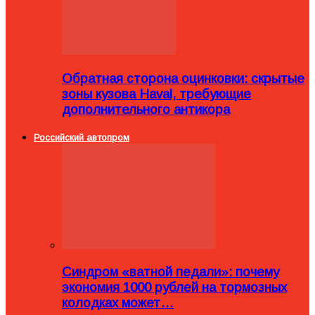
Обратная сторона оцинковки: скрытые
зоны кузова Haval, требующие
дополнительного антикора
Российский автопром
Синдром «ватной педали»: почему
экономия 1000 рублей на тормозных
колодках может…