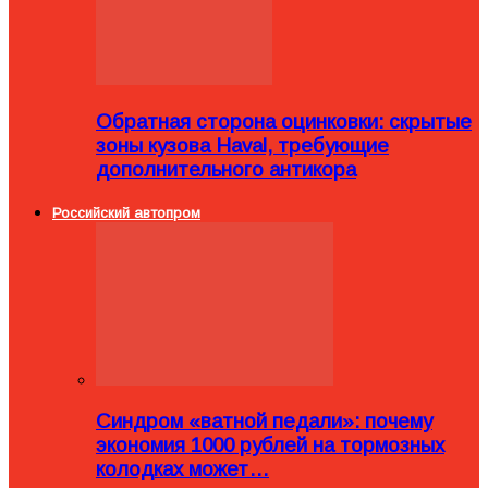
Обратная сторона оцинковки: скрытые
зоны кузова Haval, требующие
дополнительного антикора
Российский автопром
Синдром «ватной педали»: почему
экономия 1000 рублей на тормозных
колодках может…