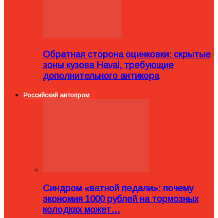
Обратная сторона оцинковки: скрытые
зоны кузова Haval, требующие
дополнительного антикора
Российский автопром
Синдром «ватной педали»: почему
экономия 1000 рублей на тормозных
колодках может…