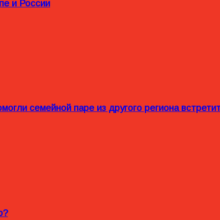
пе и России
омогли семейной паре из другого региона встрет
o?