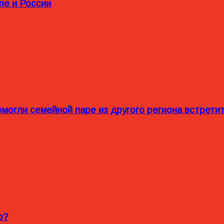
пе и России
омогли семейной паре из другого региона встрет
o?