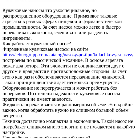
Кулачковые наносы это узкоспециальное, но
распространенное оборудование. Применяют таковые
агрегаты в разных сферах пищевой и фармацевтической
промышленности. За счет насоса можно легко и быстро
перекачивать жидкости, смешивать или разделять
ингредиенты.
Как работает кулачковый насос?
Фирменные кулачковые насосы на сайте
https://tehnogrupp.com/katalog/nasosy-po-tipu/kulachkovye-nasosy
построены по классической механике. В основе агрегата
лежат два ротора. Эти элементы не соприкасаются друг с
другом и вращаются в противоположные стороны. За счет
этого как раз и обеспечивается перекачивание жидкостей.
Такой принцип действия дает несколько преимуществ:
Оборудование не перегружается и может работать без
перерывов. По степени надежности кулачковые насосы
практически не имеют аналогов.
Жидкость перекачивается в равномерном объеме. Это крайне
важно, когда обработать нужно не слишком большой объём
вещества.
Техника достаточно компактна и экономична. Такой насос не
потребляет слишком много энергии и не нуждается в какой-то
настройке.
Как выбрать хороший кулачковый насос?