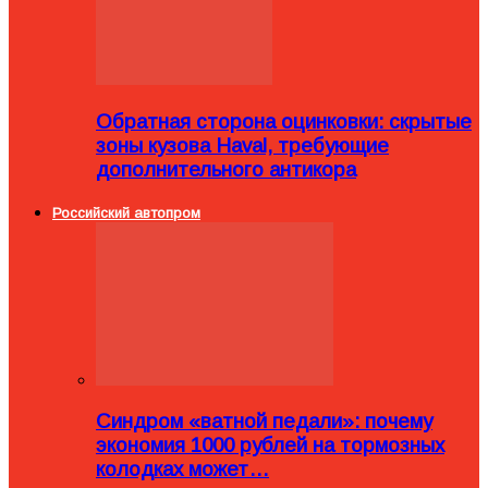
Обратная сторона оцинковки: скрытые
зоны кузова Haval, требующие
дополнительного антикора
Российский автопром
Синдром «ватной педали»: почему
экономия 1000 рублей на тормозных
колодках может…