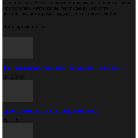
Блог про авто. Все актуальные и интересные новости с мира
автомобилей. Автообзоры, текст драйвы, новости
российского автопрома каждый день и только для Вас!
Популярные посты
В чём разница между диагностической картой и техосмотром?
19.12.2020
Прицеп самосвал КАМАЗ в Набережных Челнах
29.11.2021