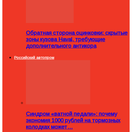
Обратная сторона оцинковки: скрытые
зоны кузова Haval, требующие
дополнительного антикора
Российский автопром
Синдром «ватной педали»: почему
экономия 1000 рублей на тормозных
колодках может…