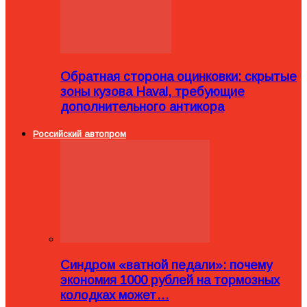
Обратная сторона оцинковки: скрытые
зоны кузова Haval, требующие
дополнительного антикора
Российский автопром
Синдром «ватной педали»: почему
экономия 1000 рублей на тормозных
колодках может…