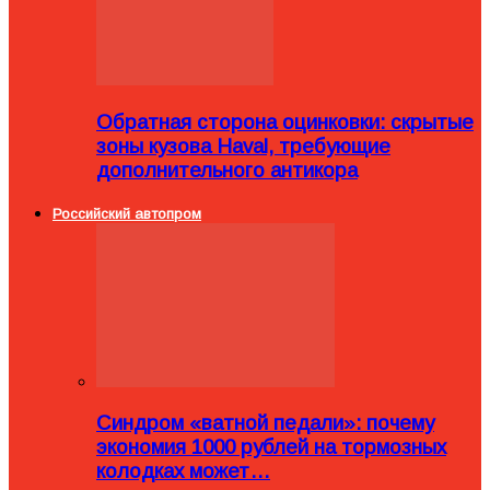
Обратная сторона оцинковки: скрытые
зоны кузова Haval, требующие
дополнительного антикора
Российский автопром
Синдром «ватной педали»: почему
экономия 1000 рублей на тормозных
колодках может…