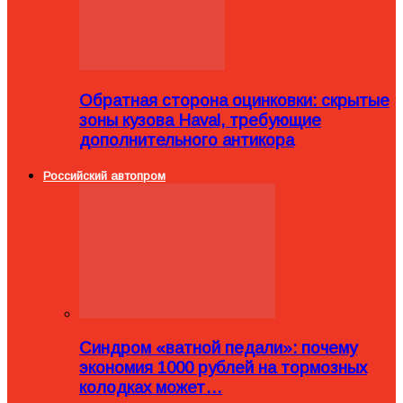
Обратная сторона оцинковки: скрытые
зоны кузова Haval, требующие
дополнительного антикора
Российский автопром
Синдром «ватной педали»: почему
экономия 1000 рублей на тормозных
колодках может…