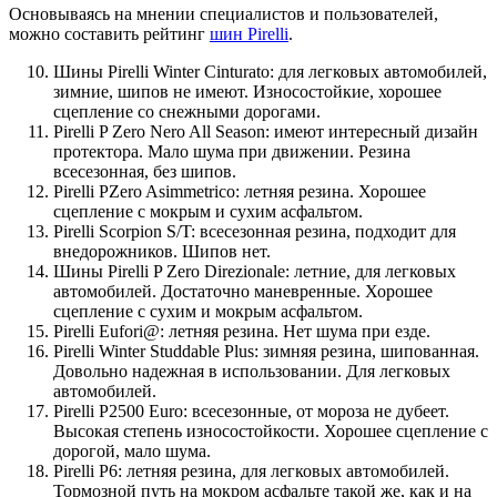
Основываясь на мнении специалистов и пользователей,
можно составить рейтинг
шин Pirelli
.
Шины Pirelli Winter Cinturato: для легковых автомобилей,
зимние, шипов не имеют. Износостойкие, хорошее
сцепление со снежными дорогами.
Pirelli P Zero Nero All Season: имеют интересный дизайн
протектора. Мало шума при движении. Резина
всесезонная, без шипов.
Pirelli PZero Asimmetrico: летняя резина. Хорошее
сцепление с мокрым и сухим асфальтом.
Pirelli Scorpion S/T: всесезонная резина, подходит для
внедорожников. Шипов нет.
Шины Pirelli P Zero Direzionale: летние, для легковых
автомобилей. Достаточно маневренные. Хорошее
сцепление с сухим и мокрым асфальтом.
Pirelli Eufori@: летняя резина. Нет шума при езде.
Pirelli Winter Studdable Plus: зимняя резина, шипованная.
Довольно надежная в использовании. Для легковых
автомобилей.
Pirelli P2500 Euro: всесезонные, от мороза не дубеет.
Высокая степень износостойкости. Хорошее сцепление с
дорогой, мало шума.
Pirelli P6: летняя резина, для легковых автомобилей.
Тормозной путь на мокром асфальте такой же, как и на