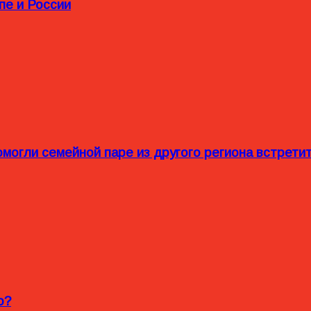
пе и России
омогли семейной паре из другого региона встрет
o?