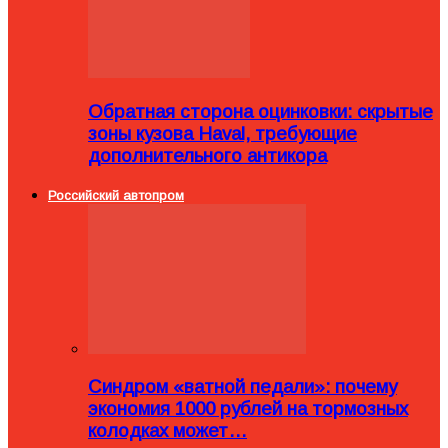
Обратная сторона оцинковки: скрытые
зоны кузова Haval, требующие
дополнительного антикора
Российский автопром
Синдром «ватной педали»: почему
экономия 1000 рублей на тормозных
колодках может…